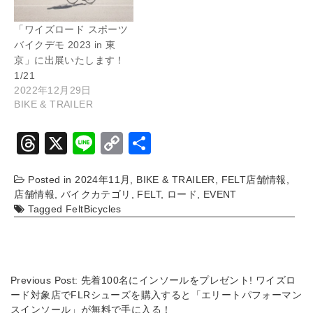
「ワイズロード スポーツ
バイクデモ 2023 in 東
京」に出展いたします！
1/21
2022年12月29日
BIKE & TRAILER
T
X
Li
C
共
hr
n
o
有
Posted in
2024年11月
,
BIKE & TRAILER
,
FELT店舗情報
,
e
e
p
店舗情報
,
バイクカテゴリ
,
FELT
,
ロード
,
EVENT
a
y
Tagged
FeltBicycles
d
Li
s
n
k
Previous Post:
先着100名にインソールをプレゼント! ワイズロ
ード対象店でFLRシューズを購入すると「エリートパフォーマン
スインソール」が無料で手に入る！