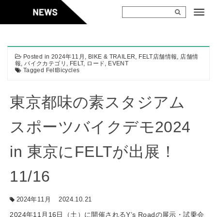
Skip
to
content
Posted in
2024年11月
,
BIKE & TRAILER
,
FELT店舗情報
,
店舗情
報
,
バイクカテゴリ
,
FELT
,
ロード
,
EVENT
Tagged
FeltBicycles
東京都味の素スタジアム
スポーツバイクデモ2024
in 東京にFELTが出展！
11/16
2024年11月
2024.10.21
2024年11月16日（土）に開催されるY’s Roadの展示・試乗会