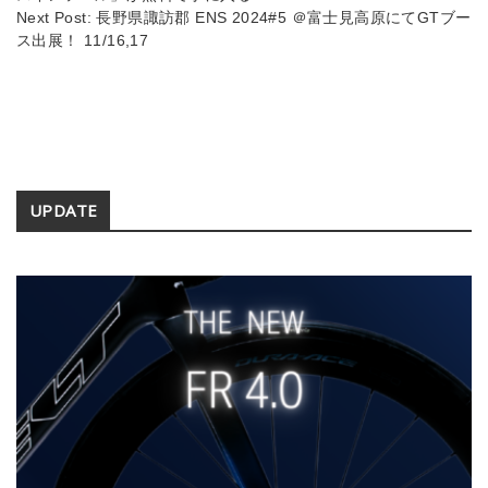
Next Post:
長野県諏訪郡 ENS 2024#5 ＠富士見高原にてGTブー
ス出展！ 11/16,17
Secondary
UPDATE
Sidebar