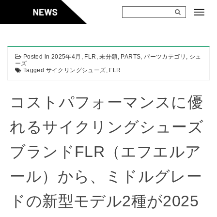
Skip
to
content
Posted in
2025年4月
,
FLR
,
未分類
,
PARTS
,
パーツカテゴリ
,
シュ
ーズ
Tagged
サイクリングシューズ
,
FLR
コストパフォーマンスに優
れるサイクリングシューズ
ブランドFLR（エフエルア
ール）から、ミドルグレー
ドの新型モデル2種が2025