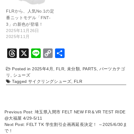
FLRから、人気No.1の定
番ニットモデル「FNT-
3」の新色が登場！
2025年11月26日
2025年11月
T
X
Li
C
共
hr
n
o
有
Posted in
2025年4月
,
FLR
,
未分類
,
PARTS
,
パーツカテゴ
e
e
p
リ
,
シューズ
a
y
Tagged
サイクリングシューズ
,
FLR
d
Li
s
n
k
Previous Post:
埼玉県入間市 FELT NEW FR＆VR TEST RIDE
@大福屋 4/29-5/11
Next Post:
FELT TK 学生割引企画再延長決定！ ～2025/6/30ま
で！