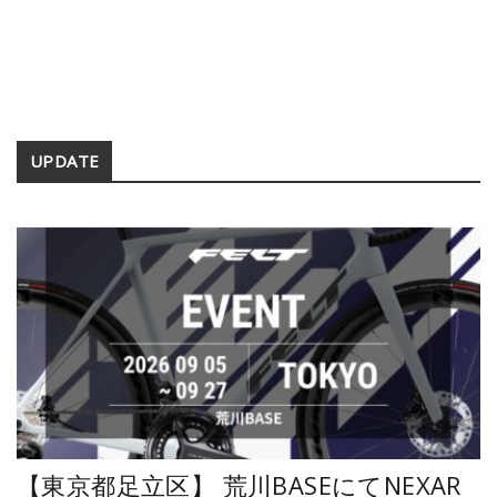
Secondary
UPDATE
Sidebar
【東京都足立区】 荒川BASEにてNEXAR