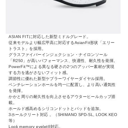
ASIAN FITに対応した新型ミドルグレード。
従来モデルより幅広甲高に対応するAsianFit形状「エリー
トラスト」を採用。
グラスファイバーインジェクション・ナイロンソール
「R250」が高いパフォーマンス、快適性、耐久性を発揮。
PowerFit™による異なる硬さの2つのアッパー素材が実現
する力を逃がさないフィット感。
調節性に優れた新型ケブラーワイヤーダイヤル採用。
ベンチレーションホールを均一に配置し、より高い通気性
を発揮。
かかと周りの耐久性を向上させるアウターヒールカップ搭
載。
ホールド感高めるシリコンドットとパッドを追加。
3ホールクリート対応 。（SHIMANO SPD-SL, LOOK KEO
等）
Look memory eyelet®対応。