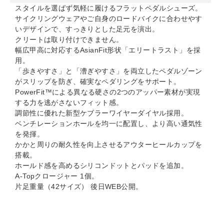
スタイルを選ばず気軽に履けるフラットペダルシューズ。
サイクリングウェアやご自身のロードバイクに合わせやす
いデザインで、すっきりとした足元を演出。
クリートは取り付けできません。
幅広甲高に対応するAsianFit形状「エリートラスト」を採
用。
「歩きやすさ」と「漕ぎやすさ」を両立したペダルゾーン
がスリップを防ぎ、確実なペダリングをサポート。
PowerFit™による異なる硬さの2つのアッパー素材が実現
する力を逃がさないフィット感。
調節性に優れた新型ケブラーワイヤーダイヤル採用。
ベンチレーションホールを均一に配置し、より高い通気性
を発揮。
かかと周りの耐久性を向上させるアウターヒールカップを
搭載。
ホールド感を高めるシリコンドットとパッドを追加。
A-Topクロージャー 1個。
片足重量（42サイズ） 後日WEB公開。