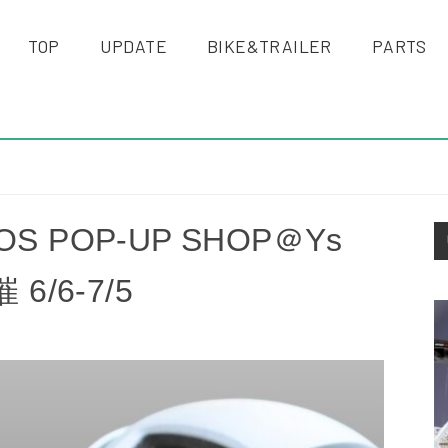
TOP
UPDATE
BIKE&TRAILER
PARTS
S
 POP-UP SHOP＠Ys
S
/6-7/5