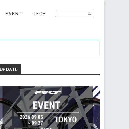
EVENT
TECH
econdary
UPDATE
idebar