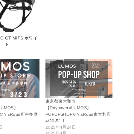
RO GT MIPS ホワイ
ト
東京都東大和市
×LUMOS】
【Daysaver×LUMOS】
P＠Y’sRoad府中多摩
POPUPSHOP＠Y’sRoad東大和店
4/26-5/11
日
2025年4月24日
2025年4月