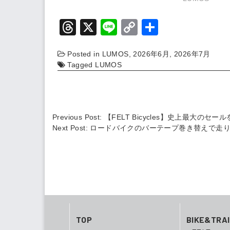
T
X
Li
C
共
hr
n
o
有
Posted in
LUMOS
,
2026年6月
,
2026年7月
e
e
p
Tagged
LUMOS
a
y
d
Li
s
n
Previous Post:
【FELT Bicycles】史上最大の
k
Next Post:
ロードバイクのバーテープ巻き替えで走りが変
TOP
BIKE&TRA