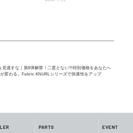
セールを見逃すな｜第8弾解禁！二度とない?!特別価格をあなたへ
わる。Fabric KNURLシリーズで快適性をアップ
ILER
PARTS
EVENT