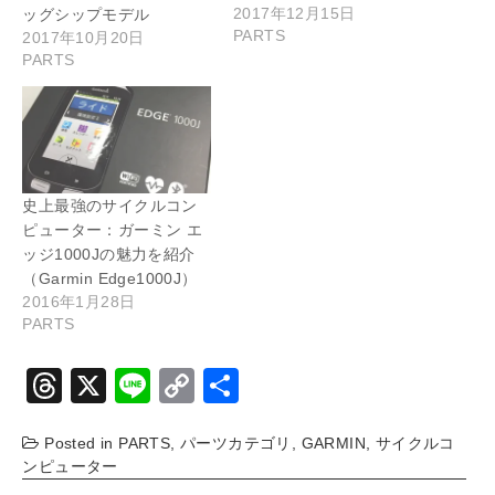
2017年12月15日
ッグシップモデル
PARTS
2017年10月20日
PARTS
史上最強のサイクルコン
ピューター：ガーミン エ
ッジ1000Jの魅力を紹介
（Garmin Edge1000J）
2016年1月28日
PARTS
T
X
Li
C
共
hr
n
o
有
Posted in
PARTS
,
パーツカテゴリ
,
GARMIN
,
サイクルコ
e
e
p
ンピューター
a
y