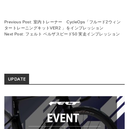
d
Li
s
n
Previous Post:
室内トレーナー CycleOps「フルード2ウィン
k
タートレーニングキットVER2 」をインプレッション
Next Post:
フェルト ベルザスピード50 実走インプレッション
Secondary
UPDATE
Sidebar