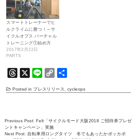
スマートトレーナーでヒ
ルクライムに勝つ！～サ
イクルオプス バーチャル
トレーニング①始め方
2017年2月22日
PARTS
T
X
Li
C
共
hr
n
o
有
Posted in
プレスリリース
,
cycleops
e
e
p
a
y
d
Li
s
n
Previous Post:
Felt「サイクルモード大阪2018 ご招待券プレゼ
ントキャンペーン」実施
k
Next Post:
自転車用ロングタイツ 冬でもあったかポッカポ