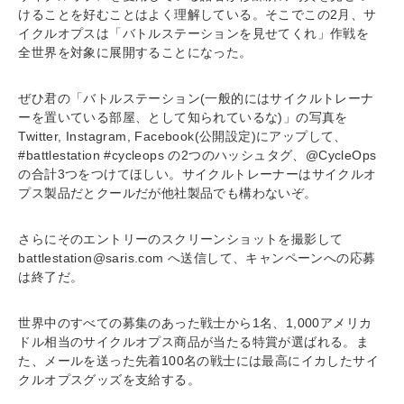
けることを好むことはよく理解している。そこでこの2月、サ
イクルオプスは「バトルステーションを見せてくれ」作戦を
全世界を対象に展開することになった。
ぜひ君の「バトルステーション(一般的にはサイクルトレーナ
ーを置いている部屋、として知られているな)」の写真を
Twitter, Instagram, Facebook(公開設定)にアップして、
#battlestation #cycleops の2つのハッシュタグ、@CycleOps
の合計3つをつけてほしい。サイクルトレーナーはサイクルオ
プス製品だとクールだが他社製品でも構わないぞ。
さらにそのエントリーのスクリーンショットを撮影して
battlestation@saris.com へ送信して、キャンペーンへの応募
は終了だ。
世界中のすべての募集のあった戦士から1名、1,000アメリカ
ドル相当のサイクルオプス商品が当たる特賞が選ばれる。ま
た、メールを送った先着100名の戦士には最高にイカしたサイ
クルオプスグッズを支給する。