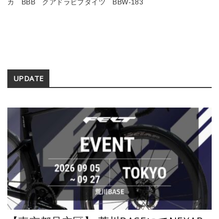
カ BBB クアドラビブタイツ BBW-183
Secondary
UPDATE
Sidebar