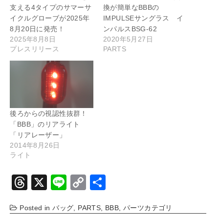
支える4タイプのサマーサ
換が簡単なBBBの
イクルグローブが2025年
IMPULSEサングラス イ
8月20日に発売！
ンパルスBSG-62
2025年8月8日
2020年5月27日
プレスリリース
PARTS
後ろからの視認性抜群！
「BBB」のリアライト
「リアレーザー」
2014年8月26日
ライト
T
X
Li
C
共
hr
n
o
有
Posted in
バッグ
,
PARTS
,
BBB
,
パーツカテゴリ
e
e
p