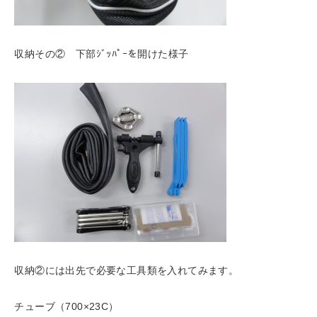
収納その② 下部ｼﾞｯﾊﾟｰを開けた様子
収納②には出先で必要な工具類を入れてみます。
チューブ（700×23C）