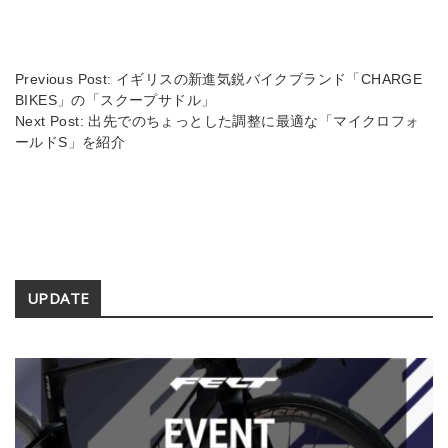
a
y
d
Li
s
n
Previous Post:
イギリスの新進気鋭バイクブランド「CHARGE
BIKES」の「スクープサドル」
k
Next Post:
出先でのちょっとした調整に最適な「マイクロフォ
ールドS」を紹介
Secondary
UPDATE
Sidebar