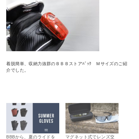
着脱簡単、収納力抜群のＢＢＢストアﾊﾞｯｸ Ｍサイズのご紹
介でした。
BBBから、夏のライドを
マグネット式でレンズ交