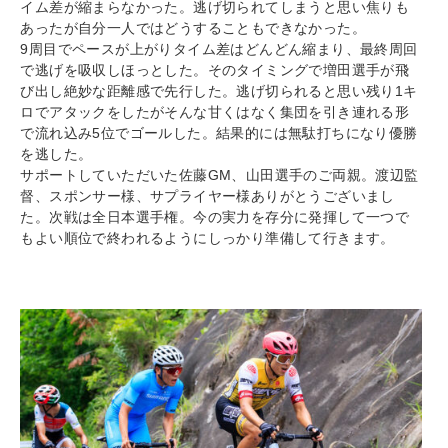
イム差が縮まらなかった。逃げ切られてしまうと思い焦りも
あったが自分一人ではどうすることもできなかった。
9周目でペースが上がりタイム差はどんどん縮まり、最終周回
で逃げを吸収しほっとした。そのタイミングで増田選手が飛
び出し絶妙な距離感で先行した。逃げ切られると思い残り1キ
ロでアタックをしたがそんな甘くはなく集団を引き連れる形
で流れ込み5位でゴールした。結果的には無駄打ちになり優勝
を逃した。
サポートしていただいた佐藤GM、山田選手のご両親。渡辺監
督、スポンサー様、サプライヤー様ありがとうございまし
た。次戦は全日本選手権。今の実力を存分に発揮して一つで
もよい順位で終われるようにしっかり準備して行きます。