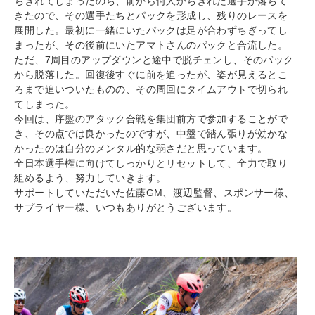
ちぎれてしまったのち、前から何人かちぎれた選手が落ちて
きたので、その選手たちとパックを形成し、残りのレースを
展開した。最初に一緒にいたパックは足が合わずちぎってし
まったが、その後前にいたアマトさんのパックと合流した。
ただ、7周目のアップダウンと途中で脱チェンし、そのパック
から脱落した。回復後すぐに前を追ったが、姿が見えるとこ
ろまで追いついたものの、その周回にタイムアウトで切られ
てしまった。
今回は、序盤のアタック合戦を集団前方で参加することがで
き、その点では良かったのですが、中盤で踏ん張りが効かな
かったのは自分のメンタル的な弱さだと思っています。
全日本選手権に向けてしっかりとリセットして、全力で取り
組めるよう、努力していきます。
サポートしていただいた佐藤GM、渡辺監督、スポンサー様、
サプライヤー様、いつもありがとうございます。