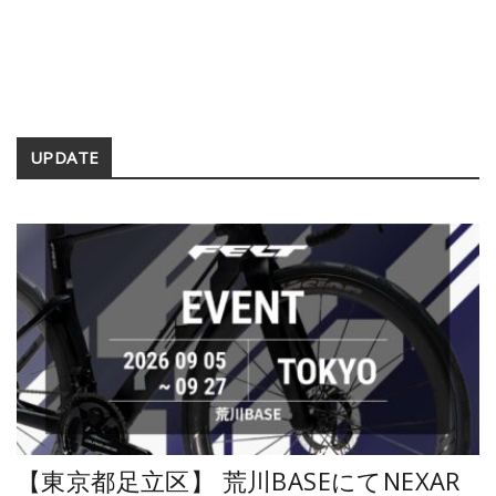
Secondary
UPDATE
Sidebar
【東京都足立区】 荒川BASEにてNEXAR