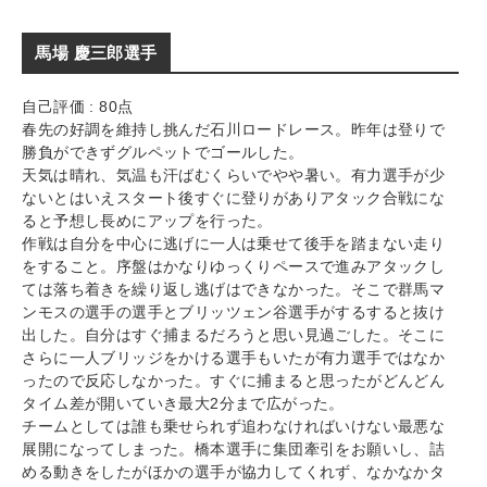
馬場 慶三郎選手
自己評価 : 80点
春先の好調を維持し挑んだ石川ロードレース。昨年は登りで
勝負ができずグルペットでゴールした。
天気は晴れ、気温も汗ばむくらいでやや暑い。有力選手が少
ないとはいえスタート後すぐに登りがありアタック合戦にな
ると予想し長めにアップを行った。
作戦は自分を中心に逃げに一人は乗せて後手を踏まない走り
をすること。序盤はかなりゆっくりペースで進みアタックし
ては落ち着きを繰り返し逃げはできなかった。そこで群馬マ
ンモスの選手の選手とブリッツェン谷選手がするすると抜け
出した。自分はすぐ捕まるだろうと思い見過ごした。そこに
さらに一人ブリッジをかける選手もいたが有力選手ではなか
ったので反応しなかった。すぐに捕まると思ったがどんどん
タイム差が開いていき最大2分まで広がった。
チームとしては誰も乗せられず追わなければいけない最悪な
展開になってしまった。橋本選手に集団牽引をお願いし、詰
める動きをしたがほかの選手が協力してくれず、なかなかタ