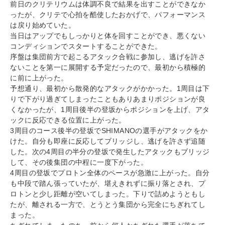
前日のクリテリウムは体調不良で結果を出すことができなか
ったが、クリテで心拍を酷使したおかげで、パフォーマンス
は戻り始めていた。
当日はアップでもしっかりと体を回すことができ、悪くない
コンディションでスタートすることができた。
序盤は集団前方で起こるアタック合戦に参加し、逃げを許さ
ないことを第一に展開する予定だったので、最初から積極的
に前に上がった。
予想通り、最初から散発的なアタックがかかった。1周目は下
りで下がり過ぎてしまったこともありあまりポジションが良
くなかったが、1周目後半の登坂からポジションを上げ、アタ
ックに反応できる位置に上がった。
3周目のコース後半の登坂でSHIMANOの選手がアタックをか
けた。自分も即座に反応してブリッジし、逃げを許さず追随
した。次の4周目の半分の登坂で発生したアタックもブリッジ
して、その後集団の中程に一度下がった。
4周目の登坂でプロトン全体のペースが急激に上がった。自分
も中段で踏ん張っていたが、堪えきれずに振り落とされ、プ
ロトンと少し距離が空いてしまった。下りで詰めようともし
たが、離される一方で、とうとう集団から完全にちぎれてし
まった。