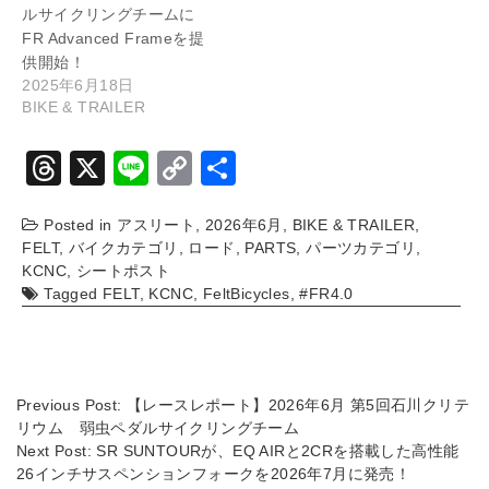
ルサイクリングチームに
FR Advanced Frameを提
供開始！
2025年6月18日
BIKE & TRAILER
T
X
Li
C
共
hr
n
o
有
Posted in
アスリート
,
2026年6月
,
BIKE & TRAILER
,
e
e
p
FELT
,
バイクカテゴリ
,
ロード
,
PARTS
,
パーツカテゴリ
,
a
y
KCNC
,
シートポスト
Tagged
FELT
,
KCNC
,
FeltBicycles
,
#FR4.0
d
Li
s
n
k
Previous Post:
【レースレポート】2026年6月 第5回石川クリテ
リウム 弱虫ペダルサイクリングチーム
Next Post:
SR SUNTOURが、EQ AIRと2CRを搭載した高性能
26インチサスペンションフォークを2026年7月に発売！