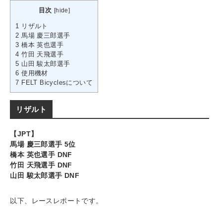
目次
[
hide
]
1
リザルト
2
馬場 慶三郎選手
3
橋本 英也選手
4
竹田 天飛選手
5
山田 駿太郎選手
6
使用機材
7
FELT Bicyclesについて
リザルト
【JPT】
馬場 慶三郎選手 5位
橋本 英也選手 DNF
竹田 天飛選手 DNF
山田 駿太郎選手 DNF
以下、レースレポートです。