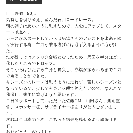
自己評価 : 50点
気持ちを切り替え、望んだ石川ロードレース。
朝の調子は悪いように思えたので、入念にアップして、スタ
ート地点へ。
レースがスタートしてからは馬場さんのアシストを出来る限
り実行する為、主力が乗る逃げには必ず入るように心がけ
た。
だが登りではアタック合戦となったため、周回を半分ほど消
化したところでドロップ。
そこからはひたすら自分と勝負し、赤旗が振られるまで全力
で走ることができた。
今シーズンのレースは思うように走れず、苦しいシーズンと
なっているが、少しでも良い状態で終えたいので、なんとか
我慢し、来年に繋げようと思います。
二日間サポートしていただいた佐藤GM、山田さん、渡辺監
督、スポンサー様、サプライヤー様ありがとうございまし
た。
次戦は全日本のため、こちらも結果を残せるよう頑張りま
す。
ありがとうございました。