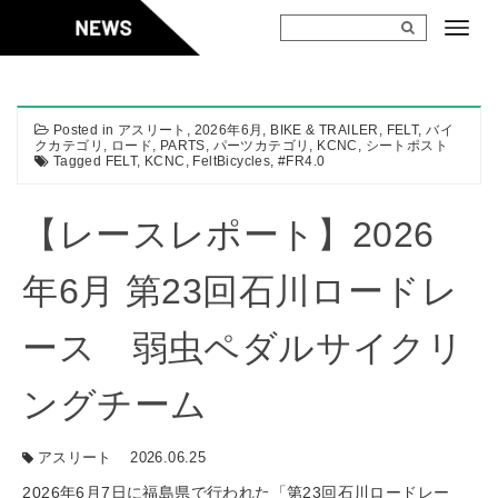
Skip
to
content
Posted in
アスリート
,
2026年6月
,
BIKE & TRAILER
,
FELT
,
バイ
クカテゴリ
,
ロード
,
PARTS
,
パーツカテゴリ
,
KCNC
,
シートポスト
Tagged
FELT
,
KCNC
,
FeltBicycles
,
#FR4.0
【レースレポート】2026
年6月 第23回石川ロードレ
ース 弱虫ペダルサイクリ
ングチーム
アスリート
2026.06.25
2026年6月7日に福島県で行われた「第23回石川ロードレー