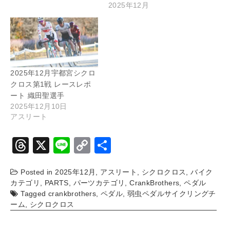
2025年12月
2025年12月宇都宮シクロ
クロス第1戦 レースレポ
ート 織田聖選手
2025年12月10日
アスリート
T
X
Li
C
共
hr
n
o
有
Posted in
2025年12月
,
アスリート
,
シクロクロス
,
バイク
e
e
p
カテゴリ
,
PARTS
,
パーツカテゴリ
,
CrankBrothers
,
ペダル
a
y
Tagged
crankbrothers
,
ペダル
,
弱虫ペダルサイクリングチ
ーム
,
シクロクロス
d
Li
s
n