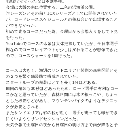
4連覇がかかった全日本選手権。
会場は大阪の南に位置する、二色の浜海浜公園。
昨シーズンとその前とJCXシリーズとしては開催されていた
が、ロードレーススケジュールとの兼ね合いで出場すること
ができなかった。
初めて走るコースだった為、金曜日から会場入りをして下見
を行った。
YouTubeでコースの印象は大体把握していたが、全日本選手
権なのでコースレイアウトが少しは変わることが想像できた
ので、コースウォークを1周行った。
コースは大きく、海辺のサンドエリアと陸側の森林区間とそ
の２つを繋ぐ舗装路で構成されていた。
スタートループの舗装はとても長く1分ほどある。
周回の舗装も30秒ほどあったため、ロード選手に有利なコー
スかなと思っていたが、森林区間には木の根っこや、ちょっ
とした段差などがあり、マウンテンバイクのようなテクニッ
クが必要とされる。
またサンドエリアは砂の粒が粗く、選手が走っても轍ができ
にくいようなサンドセクションだった。
天気予報で土曜日の夜から日曜日の明け方まで雨が降ると予