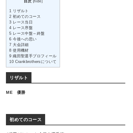
目次
[
hide
]
1
リザルト
2
初めてのコース
3
レース当日
4
レース序盤
5
レース中盤～終盤
6
今後への思い
7
大会詳細
8
使用機材
9
織田聖選手プロフィール
10
Crankbrothersについて
リザルト
ME 優勝
初めてのコース