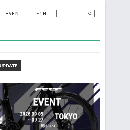
EVENT
TECH
econdary
UPDATE
idebar