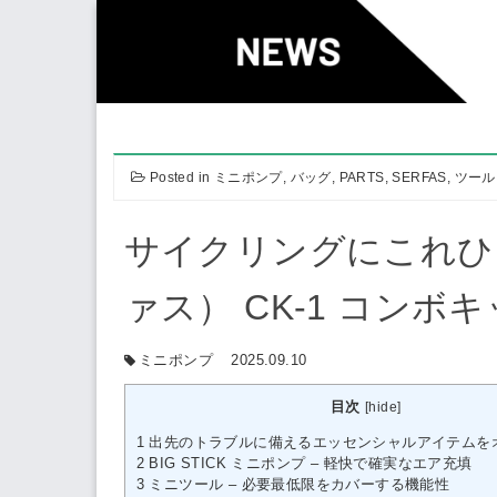
Skip
to
content
Posted in
ミニポンプ
,
バッグ
,
PARTS
,
SERFAS
,
ツール
サイクリングにこれひと
ァス） CK-1 コンボ
ミニポンプ
2025.09.10
目次
[
hide
]
1
出先のトラブルに備えるエッセンシャルアイテムを
2
BIG STICK ミニポンプ – 軽快で確実なエア充填
3
ミニツール – 必要最低限をカバーする機能性