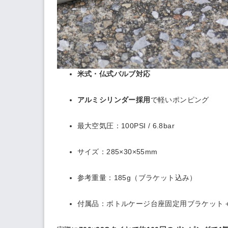
米式・仏式バルブ対応
アルミシリンダー採用
で軽いポンピング
最大空気圧：100PSI / 6.8bar
サイズ：285×30×55mm
参考重量：185g（ブラケット込み）
付属品：ボトルケージ台座固定用ブラケット＋