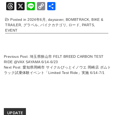
T
X
Li
C
共
hr
n
o
有
Posted in
2024年6月
,
daysaver
,
BOMBTRACK
,
BIKE &
e
e
p
TRAILER
,
グラベル
,
バイクカテゴリ
,
ロード
,
PARTS
,
a
y
EVENT
d
Li
s
n
k
Previous Post:
埼玉県狭山市 FELT BREED CARBON TEST
RIDE @VAX SAYAMA 6/14-6/23
Next Post:
愛知県岡崎市 サイクルぴっとイノウエ 岡崎店 ボムト
ラック試乗体験イベント「Limited Test Ride」実施 6/14-7/1
Secondary
UPDATE