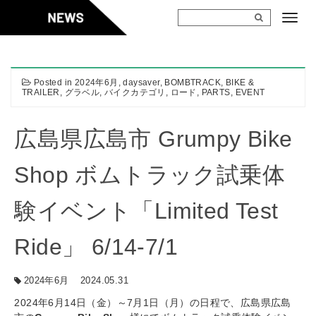
Skip
to
content
Posted in
2024年6月
,
daysaver
,
BOMBTRACK
,
BIKE &
TRAILER
,
グラベル
,
バイクカテゴリ
,
ロード
,
PARTS
,
EVENT
広島県広島市 Grumpy Bike
Shop ボムトラック試乗体
験イベント「Limited Test
Ride」 6/14-7/1
2024年6月
2024.05.31
2024年6月14日（金）～7月1日（月）の日程で、広島県広島