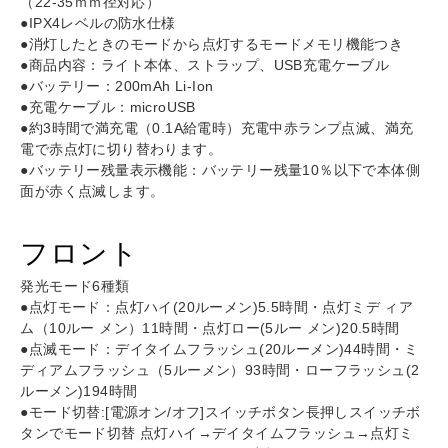
（22-35ｍｍ径対応）
●IPX4レベルの防水仕様
●消灯したときのモードから点灯するモードメモリ機能つき
●商品内容：ライト本体、ストラップ、USB充電ケーブル
●バッテリー：200mAh Li-Ion
●充電ケーブル：microUSB
●約3時間で満充電（0.1A給電時）充電中赤ランプ点滅、満充
電で赤点灯に切り替わります。
●バッテリー残量表示機能：バッテリー残量10％以下で本体側
面が赤く点滅します。
フロント
発光モード6種類
●点灯モード：点灯ハイ(20ルーメン)5.5時間・点灯ミデ ィア
ム（10ルー メン）11時間・点灯ロー(5ルー メン)20.5時間
●点滅モード：デイタイムフラッシュ(20ルーメン)44時間・ミ
ディアムフラッシュ（5ルーメン）93時間・ローフラッシュ(2
ルーメン)194時間
●モード切替:[電源オン/オフ]スイッチボタン長押しスイッチボ
タンでモード切替 点灯ハイ→デイタイムフラッシュ→点灯ミ