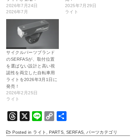
2026年7月24日
2025年7月29日
2026年7月
ライト
サイクルパーツブランド
のSERFASが、取付位置
を選ばない設計と高い視
認性を両立した自転車用
ライトを2026年3月1日に
発売！
2026年2月25日
ライト
T
X
Li
C
共
hr
n
o
有
Posted in
ライト
,
PARTS
,
SERFAS
,
パーツカテゴリ
e
e
p