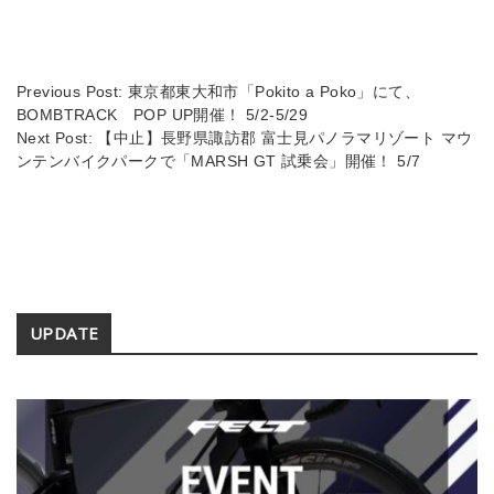
a
y
d
Li
s
n
Previous Post:
東京都東大和市「Pokito a Poko」にて、
BOMBTRACK POP UP開催！ 5/2-5/29
k
Next Post:
【中止】長野県諏訪郡 富士見パノラマリゾート マウ
ンテンバイクパークで「MARSH GT 試乗会」開催！ 5/7
Secondary
UPDATE
Sidebar