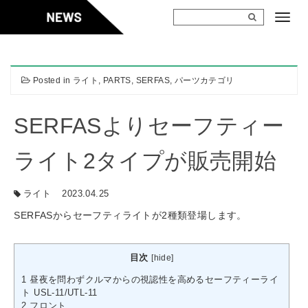
Skip
to
content
Posted in
ライト
,
PARTS
,
SERFAS
,
パーツカテゴリ
SERFASよりセーフティー
ライト2タイプが販売開始
ライト
2023.04.25
SERFASからセーフティライトが2種類登場します。
目次
[
hide
]
1
昼夜を問わずクルマからの視認性を高めるセーフティーライ
ト USL-11/UTL-11
2
フロント