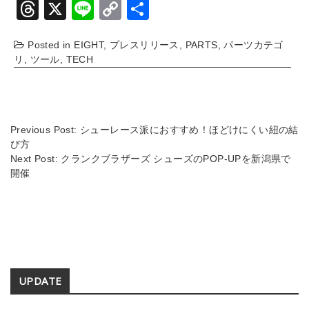
T
X
Li
C
共
hr
n
o
有
Posted in
EIGHT
,
プレスリリース
,
PARTS
,
パーツカテゴ
e
e
p
リ
,
ツール
,
TECH
a
y
d
Li
s
n
Previous Post:
シューレース派におすすめ！ほどけにくい紐の結
k
び方
Next Post:
クランクブラザーズ シューズのPOP-UPを新潟県で
開催
Secondary
UPDATE
Sidebar