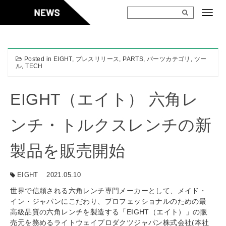
Skip
to
content
Posted in
EIGHT
,
プレスリリース
,
PARTS
,
パーツカテゴリ
,
ツー
ル
,
TECH
EIGHT（エイト） 六角レ
ンチ・トルクスレンチの新
製品を販売開始
EIGHT
2021.05.10
世界で信頼される六角レンチ専門メーカーとして、メイド・
イン・ジャパンにこだわり、プロフェッショナルのための最
高級品質の六角レンチを製造する「EIGHT（エイト）」の販
売元を務めるライトウェイプロダクツジャパン株式会社(本社