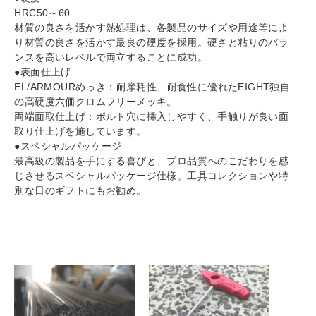
HRC50～60
材質の良さを活かす熱処理は、各製品のサイズや用途等によ
り材質の良さを活かす最良の硬度を採用。硬さと粘りのバラ
ンスを高いレベルで両立することに成功。
●表面仕上げ
EL/ARMOURめっき：耐摩耗性、耐食性に優れたEIGHT独自
の高硬度六価クロムフリーメッキ。
両端面取仕上げ：ボルト穴に挿入しやすく、手触りが良い面
取り仕上げを施しています。
●スペシャルパッケージ
最高級の製品を手にする喜びと、プロ品質へのこだわりを感
じさせるスペシャルパッケージ仕様。工具コレクションや特
別な日のギフトにもお勧め。