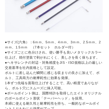
●サイズ(六角）：6ｍｍ、5ｍｍ、4ｍｍ、3ｍｍ、2.5ｍｍ、2
ｍｍ、1.5ｍｍ （7本セット ホルダー付）
●サイズごとに色分けされ、使い勝手も良いメタリックカラー
仕上げ。焼付塗装で剥がれにくく、美しさを長く保ちます。
●ヘキサレンチの対辺・対角精度をJIS・ISO規格以上の厳しい
交差基準を社内規格として設定。
ボルトに差し込んだ瞬間に感じる収まりの良さに加えて、ボ
ルト、工具両方の耐摩耗性に効果を発揮。
1本ずつ先端を面取仕上げすることで、高い精度でありなが
ら、ボルト穴にスムーズに挿入可能。
●ボールポイント側は、国際特許を取得したエイトオリジナル
のボールポイント形状「テーパーヘッド」を採用。
本締に使える耐久性と耐摩耗性を持ち、一般的なボールポイ
ントよりもねじり強度がアップ。