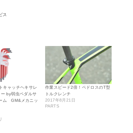
ビス
ルトキャッチヘキサレ
作業スピード2倍！ペドロスのT型
ー by弱虫ペダルサ
トルクレンチ
2017年8月21日
ーム GM&メカニッ
PARTS
日
リ