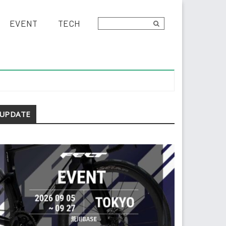
EVENT
TECH
econdary
UPDATE
idebar