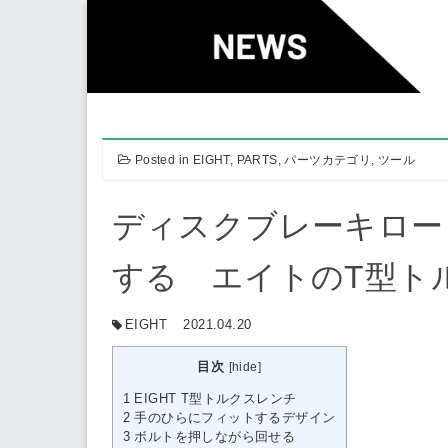
Skip
to
content
Posted in
EIGHT
,
PARTS
,
パーツカテゴリ
,
ツール
ディスクブレーキロー
する エイトのT型ト
EIGHT
2021.04.20
目次
[
hide
]
1
EIGHT T型トルクスレンチ
2
手のひらにフィットするデザイン
3
ボルトを押しながら回せる