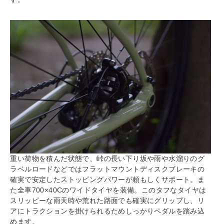
重い荷物を積んだ状態で、峠の長い下り坂や雨や水溜りのグ
ラベルロードなどではフラットマウントディスクブレーキの
確実で安定したストッピングパワーが頼もしくサポート。ま
た全車700×40Cのワイドタイヤを装備。このタフなタイヤは
スリッピーな雨天時や荒れた路面でも確実にグリップし、リ
アにトラクションを掛けられるためしっかりペダルを踏み込
めます。