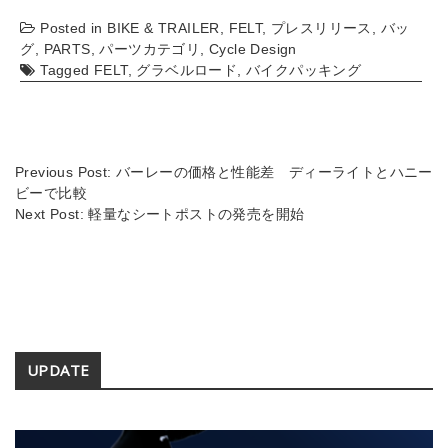
hr
n
o
有
Posted in
BIKE & TRAILER
,
FELT
,
プレスリリース
,
バッ
e
e
p
グ
,
PARTS
,
パーツカテゴリ
,
Cycle Design
a
y
Tagged
FELT
,
グラベルロード
,
バイクパッキング
d
Li
s
n
k
Previous Post:
バーレーの価格と性能差 ディーライトとハニー
ビーで比較
Next Post:
軽量なシートポストの発売を開始
Secondary
UPDATE
Sidebar