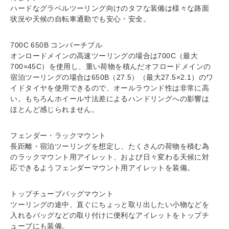
ハードなグラベルツーリング向けのタフな装備は様々な路面
状況や天候の自転車通勤でも安心・安全。
700C 650B コンバーチブル
オンロードメインの高速ツーリングの場合は700C（最大
700×45C）を使用し、重い荷物を積んだオフロードメインの
宿泊ツーリングの場合は650B（27.5）（最大27.5×2.1）のワ
イドタイヤを使用できるので、オールラウンド性は非常に高
い。もちろんホイール寸法差によるハンドリングへの影響は
ほとんど感じられません。
フェンダー・ラックマウント
長距離・宿泊ツーリングを想定し、たくさんの荷物を積む為
のラックマウント用アイレット、および日々変わる天候に対
応できるようフェンダーマウント用アイレットを装備。
トップチューブバッグマウント
ツーリングの途中、直ぐにちょっと取り出したい小物などを
入れるバッグなどの取り付けに便利なアイレットをトップチ
ューブにも装備。