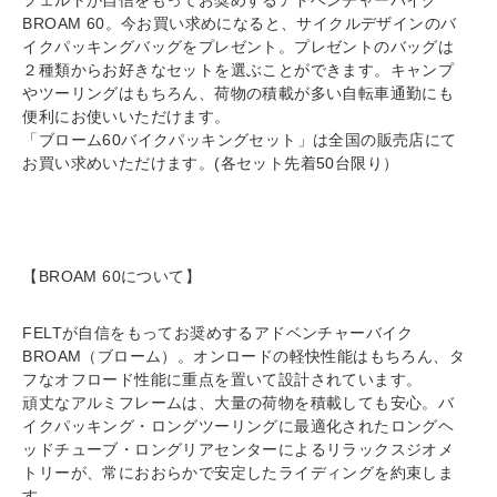
フェルトが自信をもってお奨めするアドベンチャーバイク
BROAM 60。今お買い求めになると、サイクルデザインのバ
イクパッキングバッグをプレゼント。プレゼントのバッグは
２種類からお好きなセットを選ぶことができます。キャンプ
やツーリングはもちろん、荷物の積載が多い自転車通勤にも
便利にお使いいただけます。
「ブローム60バイクパッキングセット」は全国の販売店にて
お買い求めいただけます。(各セット先着50台限り）
【BROAM 60について】
FELTが自信をもってお奨めするアドベンチャーバイク
BROAM（ブローム）。オンロードの軽快性能はもちろん、タ
フなオフロード性能に重点を置いて設計されています。
頑丈なアルミフレームは、大量の荷物を積載しても安心。バ
イクパッキング・ロングツーリングに最適化されたロングヘ
ッドチューブ・ロングリアセンターによるリラックスジオメ
トリーが、常におおらかで安定したライディングを約束しま
す。