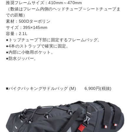
推奨フレームサイズ：410mm～470mm
（数値はフレーム内側のヘッドチューブ～シートチューブま
での距離）
素材：500Dターポリン
サイズ：395×145mm
容量：2.1L
●トップチューブ下部に固定するフレームバッグ。
●4本のストラップで確実に固定。
●内部に小物用ポケット。
●防水ジッパー。
■
バイクパッキングサドルバッグ (M)
6,900円(税抜)