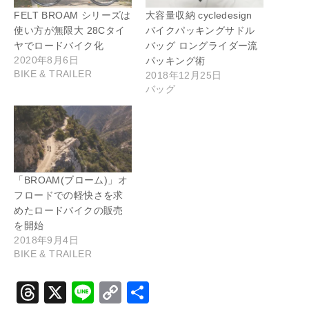
FELT BROAM シリーズは
大容量収納 cycledesign
使い方が無限大 28Cタイ
バイクパッキングサドル
ヤでロードバイク化
バッグ ロングライダー流
2020年8月6日
パッキング術
BIKE & TRAILER
2018年12月25日
バッグ
「BROAM(ブローム)」オ
フロードでの軽快さを求
めたロードバイクの販売
を開始
2018年9月4日
BIKE & TRAILER
T
X
Li
C
共