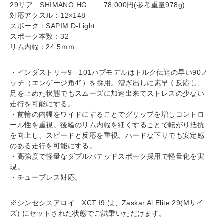
29リア SHIMANO HG 78,000円(参考重量978g)
対応アクスル：12×148
スポーク：SAPIM D-Light
スポーク本数：32
リム内幅：24.5ｍｍ
・インダストリー9 101ハブモデルはトルク伝達の早い90ノ
ッチ（エンゲージ角4°）を採用。漕ぎ出しに素早く反応し、
足を止めた状態でもスムーズに加速出来てストレスの少ない
走行を可能にする。
・前輪の内幅をワイドにすることでグリップを増しコントロ
ール性を重視。後輪のリム内幅を細くすることで転がり抵抗
を向上し、スピードと反応を重視。ハードな下りでも安定感
のある走行を可能にする。
・高強度で軽量なダブルバテッドスポーク採用で軽量化を実
現。
・チューブレス対応。
※シンセシスアロイ XCT I9 は、Zaskar Al Elite 29(Mサイ
ズ) にセットされた状態でご試乗いただけます。