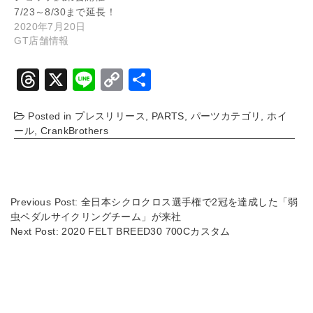
7/23～8/30まで延長！
2020年7月20日
GT店舗情報
T
X
Li
C
共
hr
n
o
有
Posted in
プレスリリース
,
PARTS
,
パーツカテゴリ
,
ホイ
e
e
p
ール
,
CrankBrothers
a
y
d
Li
s
n
Previous Post:
全日本シクロクロス選手権で2冠を達成した「弱
k
虫ペダルサイクリングチーム」が来社
Next Post:
2020 FELT BREED30 700Cカスタム