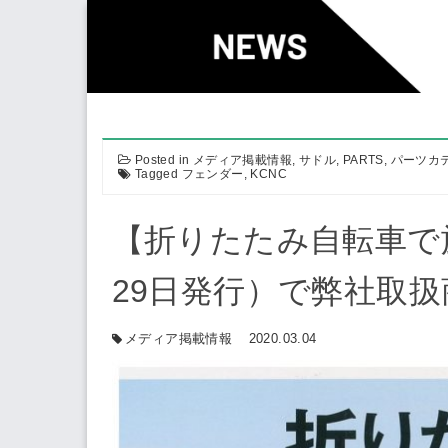
Skip
to
content
Posted in
メディア掲載情報
,
サドル
,
PARTS
,
パーツカ
Tagged
フェンダー
,
KCNC
【折りたたみ自転車で
29日発行）で弊社取
メディア掲載情報
2020.03.04