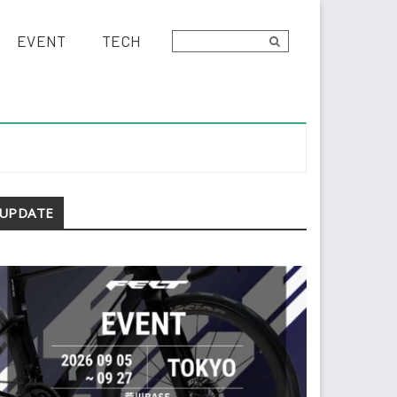
EVENT
TECH
econdary
UPDATE
idebar