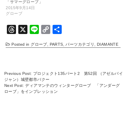
「サマーグローブ」
2015年9月14日
グローブ
T
X
Li
C
共
hr
n
o
有
Posted in
グローブ
,
PARTS
,
パーツカテゴリ
,
DIAMANTE
e
e
p
a
y
d
Li
s
n
Previous Post:
プロジェクト135パート2 第52回 （アゼルバイ
ジャン）城壁都市バクー
k
Next Post:
ディアマンテのウィンターグローブ 「アンダーグ
ローブ」をインプレッション