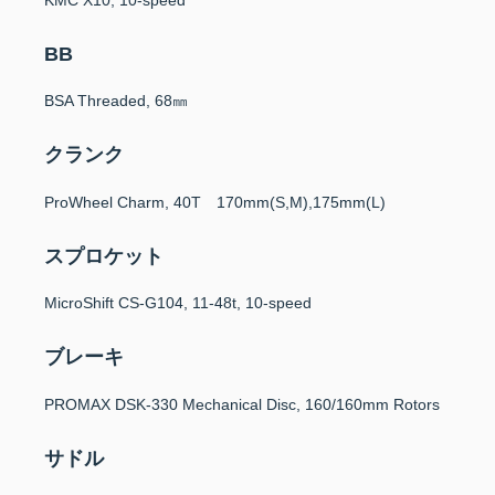
BB
BSA Threaded, 68㎜
クランク
ProWheel Charm, 40T 170mm(S,M),175mm(L)
スプロケット
MicroShift CS-G104, 11-48t, 10-speed
ブレーキ
PROMAX DSK-330 Mechanical Disc, 160/160mm Rotors
サドル