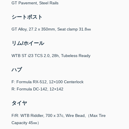
GT Pavement, Steel Rails
シートポスト
GT Alloy, 27.2 x 350mm, Seat clamp 31.8㎜
リム/ホイール
WTB ST i23 TCS 2.0, 28h, Tubeless Ready
ハブ
F: Formula RX-512, 12×100 Centerlock
R: Formula DC-142, 12×142
タイヤ
F/R: WTB Riddler, 700 x 37c, Wire Bead,（Max Tire
Capacity 45㎜）