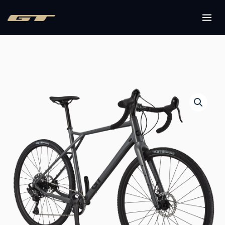
内
容
MAI
を
ME
ス
キ
ッ
プ