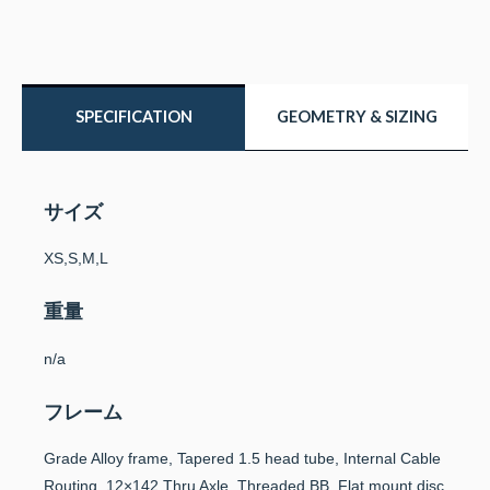
SPECIFICATION
GEOMETRY & SIZING
サイズ
XS,S,M,L
重量
n/a
フレーム
Grade Alloy frame, Tapered 1.5 head tube, Internal Cable
Routing, 12×142 Thru Axle, Threaded BB, Flat mount disc