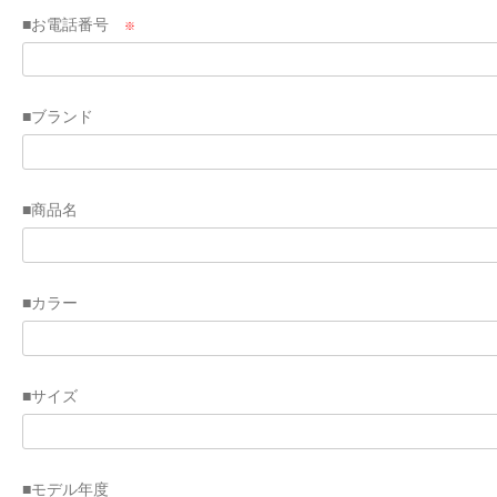
■お電話番号
※
■ブランド
■商品名
■カラー
■サイズ
■モデル年度