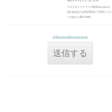
マイクロソフトワード形式(doc,docx
(xls,xlsx)またはPDF形式にて添付し
イルあたり最大2MB）
プライバシーポリシーについて