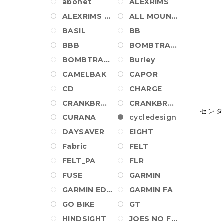
abonet
ALEXRIMS
ALEXRIMS WHEEL
ALL MOUNTAIN STYLE
BASIL
BB
BBB
BOMBTRACK
BOMBTRACK_PA
Burley
CAMELBAK
CAPOR
CD
CHARGE
CRANKBROTHERS
CRANKBROTHERS SHOES
セン
CURANA
cycledesign
DAYSAVER
EIGHT
Fabric
FELT
FELT_PA
FLR
FUSE
GARMIN
GARMIN EDGE
GARMIN FA
GO BIKE
GT
HINDSIGHT
JOES NO FLATS