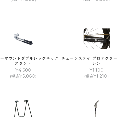
ターマウントダブルレッグキック
チェーンステイ プロテクター
スタンド
レン
¥
4,600
¥
1,100
(税込
¥
5,060
)
(税込
¥
1,210
)