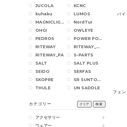
JUCOLA
KCNC
kuhaku
LUMOS
バイ
MAGNICLIGHT
NordTur
OHGI
OWLEYE
PEDROS
POWER POSITION BALL
RITEWAY
RITEWAY_AM_PA
RITEWAY_PA
S-PARTS
SALT
SALT PLUS
SEIDO
SERFAS
SKOPRE
SR SUNTOUR
THULE
UN SADDLE
フェン
カテゴリー
クリア
検索
アクセサリー
ウェアー