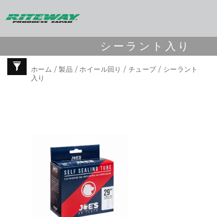
シーラント入り
ホーム
/
製品
/
ホイール回り
/
チューブ
/ シーラント
入り