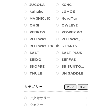
JUCOLA
KCNC
kuhaku
LUMOS
MAGNICLIGHT
NordTur
OHGI
OWLEYE
PEDROS
POWER POSITION BALL
RITEWAY
RITEWAY_AM_PA
RITEWAY_PA
S-PARTS
SALT
SALT PLUS
SEIDO
SERFAS
SKOPRE
SR SUNTOUR
THULE
UN SADDLE
カテゴリー
クリア
検索
アクセサリー
ウェアー