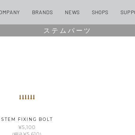
OMPANY
BRANDS
NEWS
SHOPS
SUPP
ステムパーツ
STEM FIXING BOLT
¥
5,100
(税込
¥
5,610
)