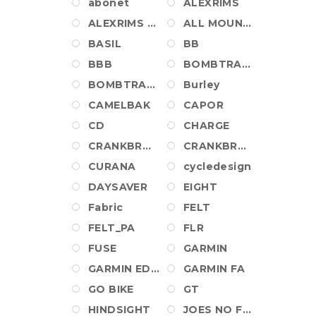
abonet
ALEXRIMS
ALEXRIMS WHEEL
ALL MOUNTAIN STYLE
BASIL
BB
BBB
BOMBTRACK
BOMBTRACK_PA
Burley
CAMELBAK
CAPOR
CD
CHARGE
CRANKBROTHERS
CRANKBROTHERS SHOES
CURANA
cycledesign
DAYSAVER
EIGHT
Fabric
FELT
FELT_PA
FLR
FUSE
GARMIN
GARMIN EDGE
GARMIN FA
GO BIKE
GT
HINDSIGHT
JOES NO FLATS