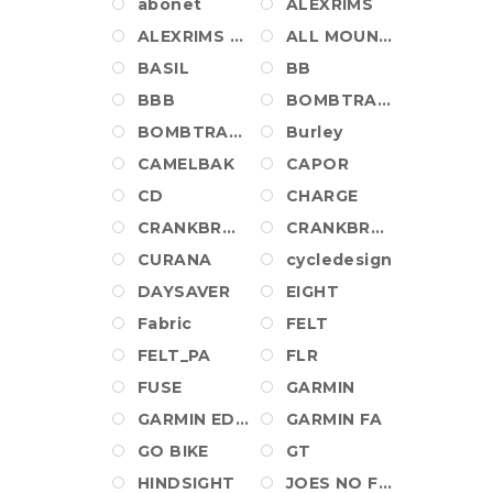
abonet
ALEXRIMS
ALEXRIMS WHEEL
ALL MOUNTAIN STYLE
BASIL
BB
BBB
BOMBTRACK
BOMBTRACK_PA
Burley
CAMELBAK
CAPOR
CD
CHARGE
CRANKBROTHERS
CRANKBROTHERS SHOES
CURANA
cycledesign
DAYSAVER
EIGHT
Fabric
FELT
FELT_PA
FLR
FUSE
GARMIN
GARMIN EDGE
GARMIN FA
GO BIKE
GT
HINDSIGHT
JOES NO FLATS