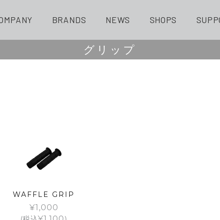
OMPANY
BRANDS
NEWS
SHOPS
SUPP
グリップ
WAFFLE GRIP
¥
1,000
(税込
¥
1,100
)