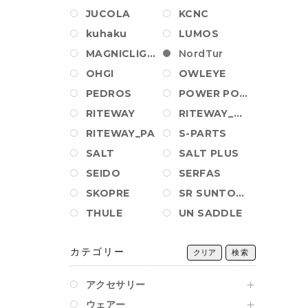
JUCOLA
KCNC
kuhaku
LUMOS
MAGNICLIGHT
NordTur
OHGI
OWLEYE
PEDROS
POWER POSITION BALL
RITEWAY
RITEWAY_AM_PA
RITEWAY_PA
S-PARTS
SALT
SALT PLUS
SEIDO
SERFAS
SKOPRE
SR SUNTOUR
THULE
UN SADDLE
カテゴリー
クリア
検索
アクセサリー
ウェアー