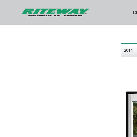
C
201