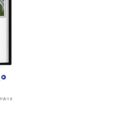
T
がありま