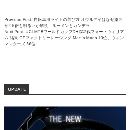
a
y
d
Li
s
n
Previous Post:
自転車用ライトの選び方 オウルアイはなぜ路面
が2.5倍も明るいか解説 ルーメンとカンデラ
k
Next Post:
UCI MTBワールドカップDHI第2戦フォートウィリア
ム 結果:GTファクトリーレーシング Martin Maes 10位、ウィン
マスターズ 36位
Secondary
UPDATE
Sidebar