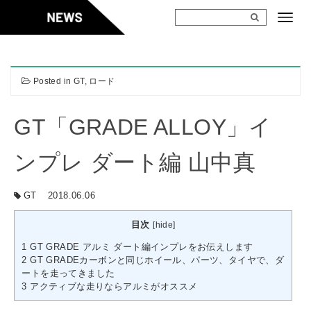
Skip
to
content
Posted in
GT
,
ロード
GT「GRADE ALLOY」イ
ンプレ ダート編 山中真
GT
2018.06.06
目次
[
hide
]
1
GT GRADE アルミ ダート編インプレをお伝えします
2
GT GRADEカーボンと同じホイール、パーツ、タイヤで、ダ
ートを走ってきました
3
アクティブな走りならアルミがオススメ