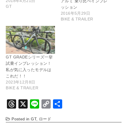
2018年4月21日
アルミ 乗り比べインプレ
GT
ッション
2016年5月29日
BIKE & TRAILER
GT GRADEシリーズ一挙
試乗インプレッション！
私が気に入ったモデルは
これだ！！
2023年12月8日
BIKE & TRAILER
T
X
Li
C
共
hr
n
o
有
Posted in
GT
,
ロード
e
e
p