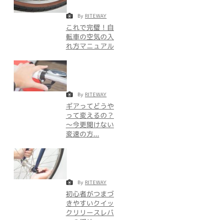
By
RITEWAY
これで完璧！自
転車の空気の入
れ方マニュアル
By
RITEWAY
ギアってどうや
って変えるの？
～今更聞けない
変速の方...
By
RITEWAY
初心者がつまづ
きやすいクイッ
クリリースレバ