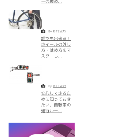
ーの緩め...
By
RITEWAY
誰でも出来る！
ホイールの外し
方・はめ方をマ
スターし...
By
RITEWAY
安心して走るた
めに知っておき
たい、自転車の
通行ルー...